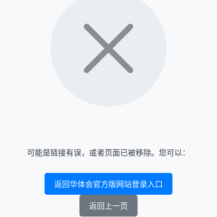
可能是链接有误，或者页面已被移除。您可以：
返回华体会官方版网站登录入口
返回上一页