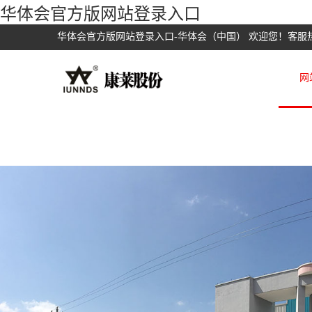
华体会官方版网站登录入口
华体会官方版网站登录入口-华体会（中国） 欢迎您！客服热线：05
网