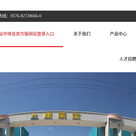
76-82728666-0
站华体会官方版网站登录入口
关于我们
产品中心
人才招