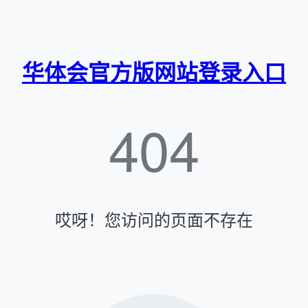
华体会官方版网站登录入口
404
哎呀！您访问的页面不存在