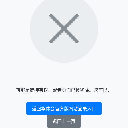
可能是链接有误，或者页面已被移除。您可以：
返回华体会官方版网站登录入口
返回上一页