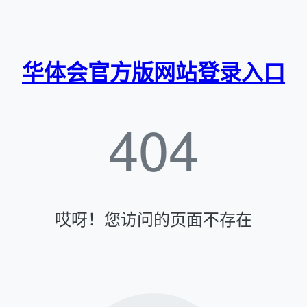
华体会官方版网站登录入口
404
哎呀！您访问的页面不存在